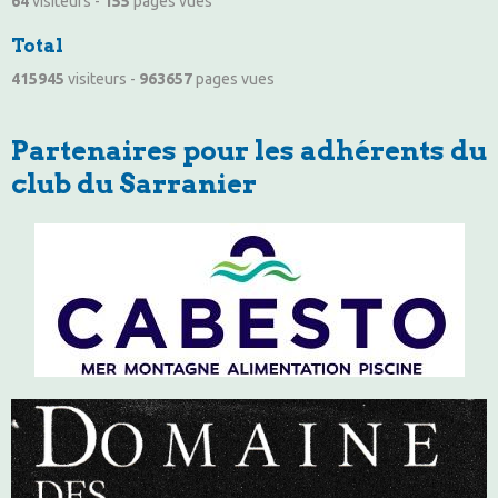
64
visiteurs -
155
pages vues
Total
415945
visiteurs -
963657
pages vues
Partenaires pour les adhérents du
club du Sarranier